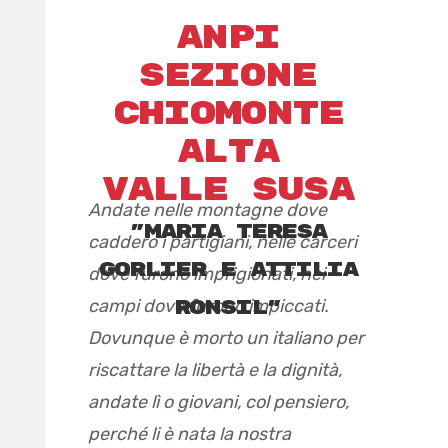
anpi
sezione
chiomonte
alta
valle susa
Andate nelle montagne dove
"Maria teresa
caddero i partigiani, nelle carceri
gorlier e attilia
dove furono imprigionati, nei
campi dove furono impiccati.
ronsil"
Dovunque è morto un italiano per
riscattare la libertà e la dignità,
andate lì o giovani, col pensiero,
perché li è nata la nostra