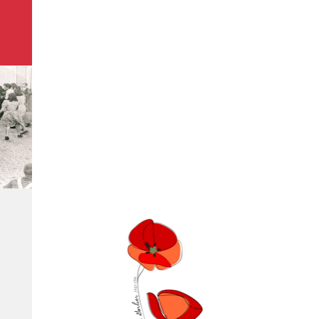
ANPI
SEZIONE
CHIOMONTE
AVS
il nostro
logo
Breve storia delle nostro logo, nato
nel 2023