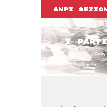
ANPI SEZIO
I PARTI
Partig