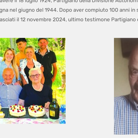
avere il 18 luglio 1924, Partigiano della Divisione Autono
agna nel giugno del 1944. Dopo aver compiuto 100 anni in
 lasciati il 12 novembre 2024, ultimo testimone Partigiano d