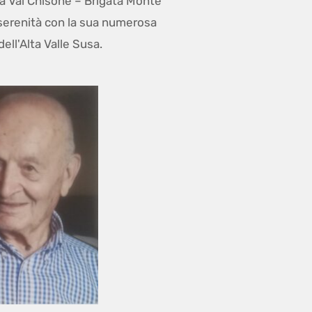
ma Val Chisone – Brigata Monte
 serenità con la sua numerosa
ell'Alta Valle Susa.