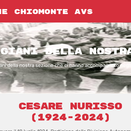
NE CHIOMONTE AVS
GIANI della nostr
iani della nostra sezione che ci hanno accompagnato negli 
CESARE NURISSO
(1924-2024)