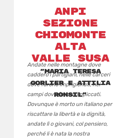
anpi
sezione
chiomonte
alta
valle susa
Andate nelle montagne dove
"Maria teresa
caddero i partigiani, nelle carceri
gorlier e attilia
dove furono imprigionati, nei
campi dove furono impiccati.
ronsil"
Dovunque è morto un italiano per
riscattare la libertà e la dignità,
andate lì o giovani, col pensiero,
perché li è nata la nostra